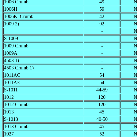
1006 Crumb
49
N
1006H
59
N
1006Kl Crumb
42
N
1009 2)
92
N
-
N
S-1009
N
1009 Crumb
-
N
1009A
-
N
4503 1)
-
N
4503 Crumb 1)
-
N
1011A
C
54
N
1011AE
54
N
S-1011
44-59
N
1012
120
N
1012 Crumb
120
N
1013
45
N
S-1013
40-50
N
1013 Crumb
45
N
1027
52
N