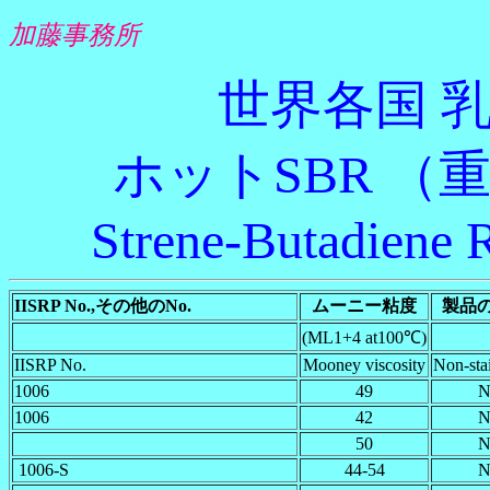
加藤事務所
世界各国 
ホットSBR （
Strene-Butadiene 
IISRP No.,その他のNo.
ムーニー粘度
製品
(ML1+4 at100℃)
IISRP No.
Mooney viscosity
Non-stai
1006
49
N
1006
42
N
50
N
1006-S
44-54
N