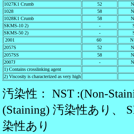
1027K1 Crumb
52
N
1028
58
N
1028K1 Crumb
58
N
SKMS-10 2)
-
SKMS-50 2)
-
2001
60
N
2057S
52
N
2057SS
58
N
2007J
-
N
1) Contains crosslinking agent
2) Viscosity is characterized as very high
汚染性： NST :(Non-Sta
(Staining) 汚染性あり、 SL-
染性あり